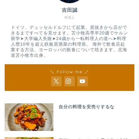
吉田誠
料理人
ドイツ、デュッセルドルフにて起業。居抜きから店がで
きるまですべてを見せます。苫小牧高専卒20歳でケルン
留学➤大学編入失敗➤24歳から一転料理人の道へ➤料理
人歴10年を超え鉄板居酒屋の料理長。 海外で飲食店起
業する方法、ヨーロッパの飲食について呟きます。北海
道苫小牧市出身。
＼ Follow me ／
自分の料理を安売りするな