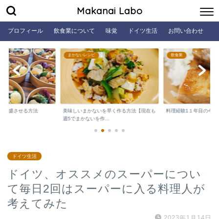
Makanai Labo
プロフィール
飲食業について
味覚
ドイツ生活
お問い合わせ
まかないレシピ
飲食業
を繁盛させる方法
美味しいまかないを早く作る方法【現在も
料理経験1１年目の今も
週5でまかないを作...
ドイツ生活
ドイツ、オススメのスーパーについ
て毎日2回はスーパーに入る料理人が
考えてみた
2023年1月14日