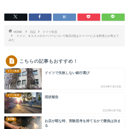
HOME
日記
ドイツ生活
ドイツ、オススメのスーパーについて毎日2回はスーパーに入る料理人が考えて
みた
こちらの記事もおすすめ！
ドイツ生活
ドイツで失敗しない銀行選び
2024年11月24日
ドイツ生活
現状報告
2023年6月19日
未分類
お店が暇な時、実験思考を持てるかで勝負は決ま
る