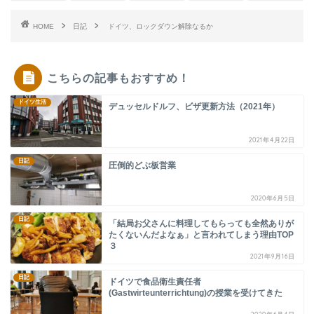
HOME
日記
ドイツ、ロックダウン解除なるか
こちらの記事もおすすめ！
ドイツ生活
デュッセルドルフ、ビザ更新方法（2021年）
2021年4月22日
日記
圧倒的どぶ板営業
2020年6月5日
日記
「結局お父さんに料理してもらっても全然ありが
たくないんだよなぁ」と言われてしまう理由TOP
３
2021年9月16日
日記
ドイツで食品衛生責任者
(Gastwirteunterrichtung)の授業を受けてきた