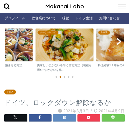
Makanai Labo
プロフィール
飲食業について
味覚
ドイツ生活
お問い合わせ
まかないレシピ
飲食業
を繁盛させる方法
美味しいまかないを早く作る方法【現在も
料理経験1１年目の今も
週5でまかないを作...
日記
ドイツ、ロックダウン解除なるか
2021年3月3日
/
2021年4月9日