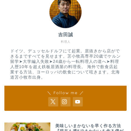
吉田誠
料理人
ドイツ、デュッセルドルフにて起業。居抜きから店がで
きるまですべてを見せます。苫小牧高専卒20歳でケルン
留学➤大学編入失敗➤24歳から一転料理人の道へ➤料理
人歴10年を超え鉄板居酒屋の料理長。 海外で飲食店起
業する方法、ヨーロッパの飲食について呟きます。北海
道苫小牧市出身。
＼ Follow me ／
美味しいまかないを早く作る方法