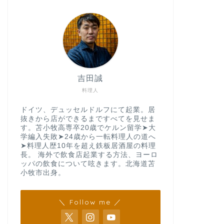
吉田誠
料理人
ドイツ、デュッセルドルフにて起業。居
抜きから店ができるまですべてを見せま
す。苫小牧高専卒20歳でケルン留学➤大
学編入失敗➤24歳から一転料理人の道へ
➤料理人歴10年を超え鉄板居酒屋の料理
長。 海外で飲食店起業する方法、ヨーロ
ッパの飲食について呟きます。北海道苫
小牧市出身。
＼ Follow me ／