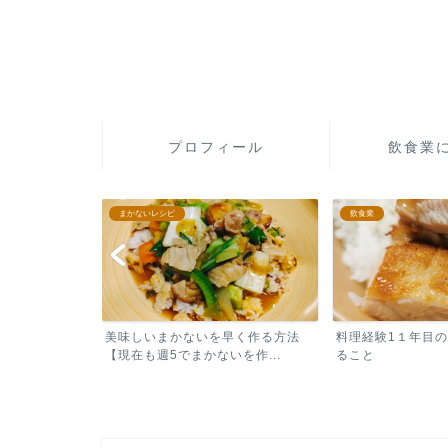
プロフィール
飲食業
飲食業
飲食業
早く作る方法
料理経験1１年目の今も意識してい
【海外飲食店の始
を作...
ること
する飲食店 海外経営