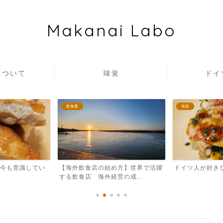
Makanai Labo
について
味覚
ドイ
味覚
飲食業
め方】世界で活躍
ドイツ人が好きな日本食【TOP３】
海外でレストラ
の成...