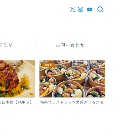
ツ生活
お問い合わせ
まかないレシピ
飲食業
ンを繁盛させる方法
美味しいまかないを早く作る方法
料理経験1１
【現在も週5でまかないを作...
ること